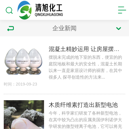
企业新闻
混凝土精妙运用 让房屋摆脱火源
摆脱未完成的地下室的东西，便宜的的
庭院地板和最大的安全性，混凝土长期
以来一直是家居设计师的祸害，在其中
很多人 探寻创造性的方法来...
时间：2019-09-23
木质纤维素打造出新型电池
今年，科学家们研发了各种新型电池，
在其中较为凸出的应属美国伊利诺伊大
学研发的微型锂离子电池，它可以将充