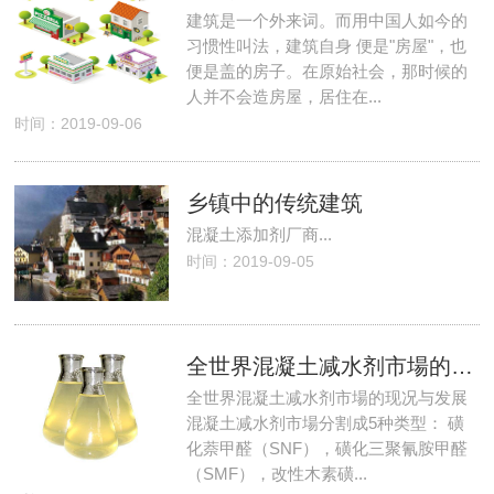
建筑是一个外来词。而用中国人如今的
习惯性叫法，建筑自身 便是"房屋"，也
便是盖的房子。在原始社会，那时候的
人并不会造房屋，居住在...
时间：2019-09-06
乡镇中的传统建筑
混凝土添加剂厂商...
时间：2019-09-05
全世界混凝土减水剂市場的现况与发展
全世界混凝土减水剂市場的现况与发展
混凝土减水剂市場分割成5种类型： 磺
化萘甲醛（SNF），磺化三聚氰胺甲醛
（SMF），改性木素磺...