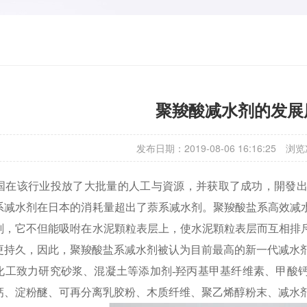
聚羧酸减水剂的发展
发布日期：2019-08-06 16:16:25
浏览
本国在该行业投放了大批量的人工与資源，并获取了成功，開發出
系减水剂在日本的消耗量超出了萘系减水剂。聚羧酸盐系高效减
剂，它不但能吸咐在水泥顆粒表层上，使水泥顆粒表层而互相排
更持久，因此，聚羧酸盐系减水剂被认为目前最高的新一代减水
化工致力研究砂浆、混凝土等添加剂
-羟丙基甲基纤维素、甲酸
、淀粉醚、可再分离乳胶粉、木质纤维、聚乙烯醇粉末、减水剂、憎