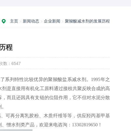
主页
>
新闻动态
>
企业新闻
>
聚羧酸减水剂的发展历程
历程
次数：
6547
了系列特性比较优异的聚羧酸盐系减水剂。1995年之
水剂是直接用有机化工原料通过接枝共聚反映合成的高
斥，而且还因具有支链的位阻作用，它不但对水泥分散
剂。
钙、可再分离乳胶粉、木质纤维等等，供应羟丙基甲基
水剂类产品，欢迎来电咨洵：13302819650！