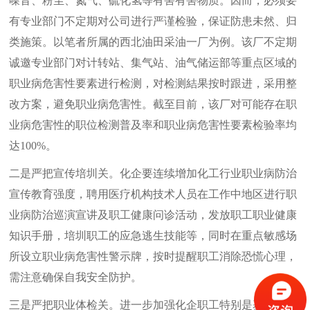
噪音、粉尘、氮气、硫化氢等有害有害物质。因而，必须要
有专业部门不定期对公司进行严谨检验，保证防患未然、归
类施策。以笔者所属的西北油田采油一厂为例。该厂不定期
诚邀专业部门对计转站、集气站、油气储运部等重点区域的
职业病危害性要素进行检测，对检测結果按时跟进，采用整
改方案，避免职业病危害性。截至目前，该厂对可能存在职
业病危害性的职位检测普及率和职业病危害性要素检验率均
达
100%。
二是严把宣传培圳关。化企要连续增加化工行业职业病防治
宣传教育强度，聘用医疗机构技术人员在工作中地区进行职
业病防治巡演宣讲及职工健康问诊活动，发放职工职业健康
知识手册，培圳职工的应急逃生技能等，同时在重点敏感场
所设立职业病危害性警示牌，按时提醒职工消除恐慌心理，
需注意确保自我安全防护。
三是严把职业体检关。进一步加强化企职工特别是基层有害