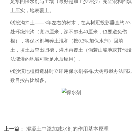
足水的保水剂与土壤（最好是加上少许沙）完全混和回填
土压实，地表覆土。
⑶挖沟拌土——3年左右的树木，在其树冠投影垂直约2/3
处环绕挖沟（宽25厘米，深不超出40厘米，也要避免伤
根），将保水剂与碎土混和（按0.3‰加保水剂）回填
土，填土后空出凹槽，灌水再覆土（倘若山坡地或其他没
法浇灌的地域可吸足水后应用）。
⑷沙漠地植树造林时立即用保水剂襁褓.大树移栽办法同2,
数目按占比增多。
上一篇：
混凝土中添加减水剂的作用基本原理