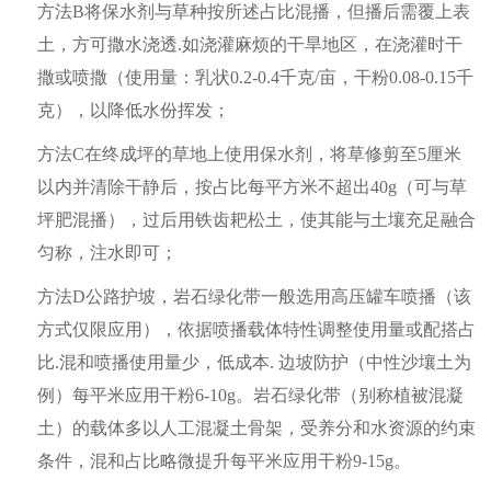
方法
B将保水剂与草种按所述占比混播，但播后需覆上表
土，方可撒水浇透.如浇灌麻烦的干旱地区，在浇灌时干
撒或喷撒（使用量：乳状0.2-0.4千克/亩，干粉0.08-0.15千
克），以降低水份挥发；
方法
C在终成坪的草地上使用保水剂，将草修剪至5厘米
以内并清除干静后，按占比每平方米不超出40g（可与草
坪肥混播），过后用铁齿耙松土，使其能与土壤充足融合
匀称，注水即可；
方法
D公路护坡，岩石绿化带一般选用高压罐车喷播（该
方式仅限应用），依据喷播载体特性调整使用量或配搭占
比.混和喷播使用量少，低成本. 边坡防护（中性沙壤土为
例）每平米应用干粉6-10g。岩石绿化带（别称植被混凝
土）的载体多以人工混凝土骨架，受养分和水资源的约束
条件，混和占比略微提升每平米应用干粉9-15g。