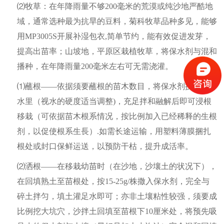
⑵牧草：在年降雨量不够200毫米的荒漠或纯沙地严酷地
域，通常选种最为抗旱的豆料，菊科牧草品种多见，能够
用MP3005S开展补湿包衣,简单节约，能有效促进发芽，
提高出苗率；山坡地，平原区栽植牧草，将保水剂与混和
播种，在年降雨量200毫米左右可无需浇灌。
⑴蘸根——依据须要蘸根的苗木数目，将保水剂搅入30升
水里（视水的硬度适当调整)，充足拌和融解后即可浸根
移栽（可依据苗木根系情况，按比例加入已经稀释的生根
剂，以促使根系生長）.如需长途运输，用塑料薄膜捆扎
根处或封口保鲜运送，以预防干枯，提升成活率。
⑵洒根——在移栽幼苗时（在沙地，沙壤土的状况下），
在回填熟土至苗根处，按15-25g/株撒入保水剂，完全与
碎土拌匀，填土灌足水即可；亦非土壤粘性较强，须要成
比例挖大坑穴，沙拌土回填至苗根下10厘米处，将预先吸